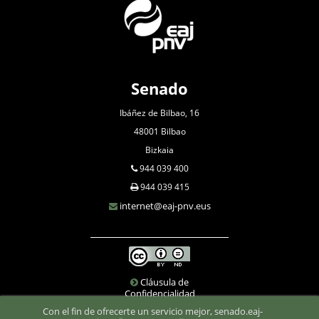
Senado
Ibáñez de Bilbao, 16
48001 Bilbao
Bizkaia
944 039 400
944 039 415
internet@eaj-pnv.eus
Cláusula de
Confidencialidad
Con el fin de ofrecerte un servicio mejor, senado.eaj-