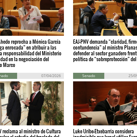
Ahedo reprocha a Mónica García
EAJ-PNV demanda “claridad, firm
ga enrocada” en atribuir a las
contundencia” al ministro Plana
 responsabilidad del Ministerio
defender al sector ganadero frent
dad en la negociación del
política de “sobreprotección” del
to Marco
nado
07/04/2026
Senado
25/0
 reclama al ministro de Cultura
Luke Uribe-Etxebarria considera
ulse el estudio del traslado del
inadmisible que Israel utilice Eur