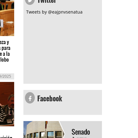
Tweets by @eajpnvsenatua
eza y
s para
e a la
 lobo
9/2025
Facebook
ovisión