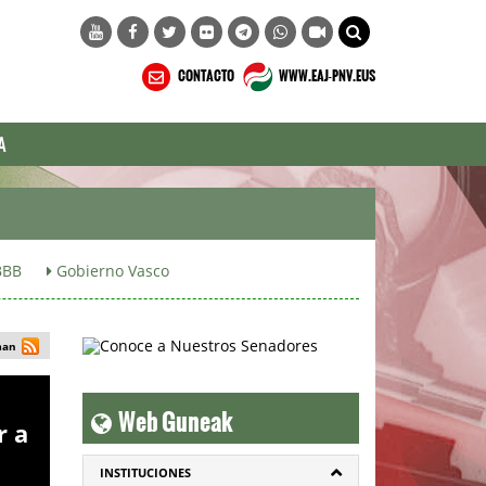
CONTACTO
WWW.EAJ-PNV.EUS
A
BB
Gobierno Vasco
man
Web Guneak
r a
INSTITUCIONES