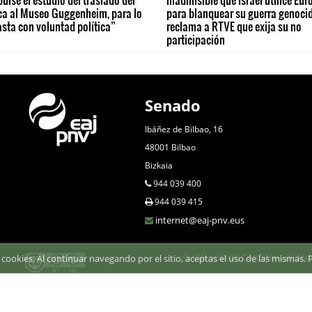
ca al Museo Guggenheim, para lo
para blanquear su guerra genoci
sta con voluntad política”
reclama a RTVE que exija su no
participación
Senado
Ibáñez de Bilbao, 16
48001 Bilbao
Bizkaia
944 039 400
944 039 415
internet@eaj-pnv.eus
Cláusula de Confidencialidad
za cookies. Al continuar navegando por el sitio, aceptas el uso de las mismas