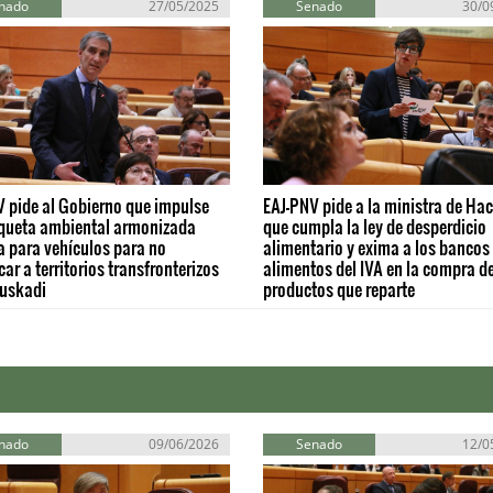
nado
27/05/2025
Senado
30/0
 pide al Gobierno que impulse
EAJ-PNV pide a la ministra de Ha
iqueta ambiental armonizada
que cumpla la ley de desperdicio
 para vehículos para no
alimentario y exima a los bancos
car a territorios transfronterizos
alimentos del IVA en la compra de
uskadi
productos que reparte
nado
09/06/2026
Senado
12/0