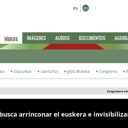
eu
es
VÍDEOS
IMÁGENES
AUDIOS
DOCUMENTOS
AGEND
aia
Gipuzkoa
Santurtzi
JJGG Bizkaia
Congreso
B
Ezagutzera e
usca arrinconar el euskera e invisibiliza