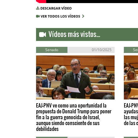
DESCARGAR VÍDEO
VER TODOS LOS VÍDEOS
Vídeos más vistos...
Senado
01/10/2025
Se
EAJ-PNV ve como una oportunidad la
EAJ-PNV
propuesta de Donald Trump para poner
ayudas 
fin a la guerra genocida de Israel,
las muj
aunque siendo consciente de sus
de las 
debilidades