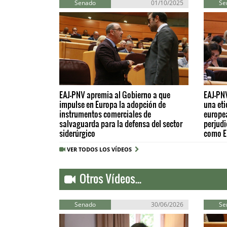
Senado
01/10/2025
Se
EAJ-PNV apremia al Gobierno a que
EAJ-PNV
impulse en Europa la adopción de
una et
instrumentos comerciales de
europea
salvaguarda para la defensa del sector
perjudi
siderúrgico
como E
VER TODOS LOS VÍDEOS
Otros Vídeos...
Senado
30/06/2026
Se