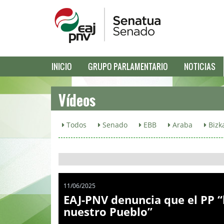
INICIO
GRUPO PARLAMENTARIO
NOTICIAS
Vídeos
Todos
Senado
EBB
Araba
Bizk
11/06/2025
EAJ-PNV denuncia que el PP “b
nuestro Pueblo”