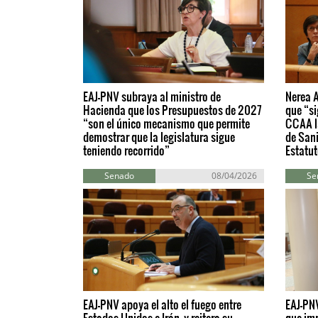
EAJ-PNV subraya al ministro de
Nerea 
Hacienda que los Presupuestos de 2027
que “si
“son el único mecanismo que permite
CCAA la
demostrar que la legislatura sigue
de Sani
teniendo recorrido”
Estatu
Senado
08/04/2026
Se
EAJ-PNV apoya el alto el fuego entre
EAJ-PNV
Estados Unidos e Irán, y reitera su
que imp