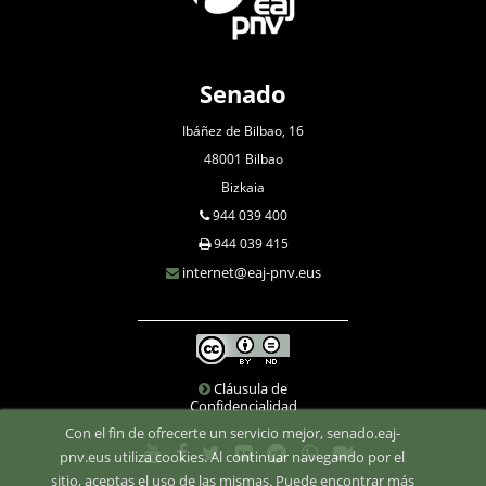
Senado
Ibáñez de Bilbao, 16
48001 Bilbao
Bizkaia
944 039 400
944 039 415
internet@eaj-pnv.eus
Cláusula de
Confidencialidad
Con el fin de ofrecerte un servicio mejor, senado.eaj-
pnv.eus utiliza cookies. Al continuar navegando por el
sitio, aceptas el uso de las mismas. Puede encontrar más