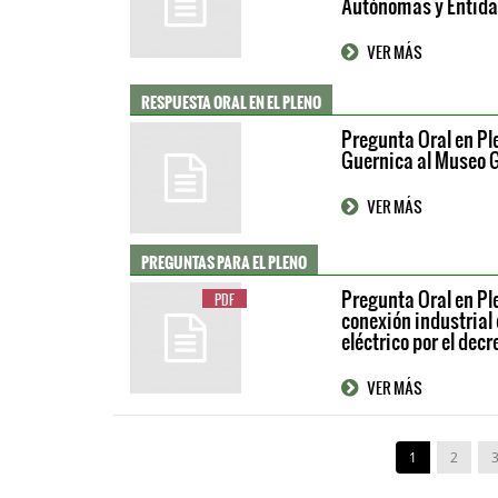
Autónomas y Entida
VER MÁS
RESPUESTA ORAL EN EL PLENO
Pregunta Oral en Ple
Guernica al Museo 
VER MÁS
PREGUNTAS PARA EL PLENO
Pregunta Oral en Ple
PDF
conexión industrial 
eléctrico por el decr
VER MÁS
1
2