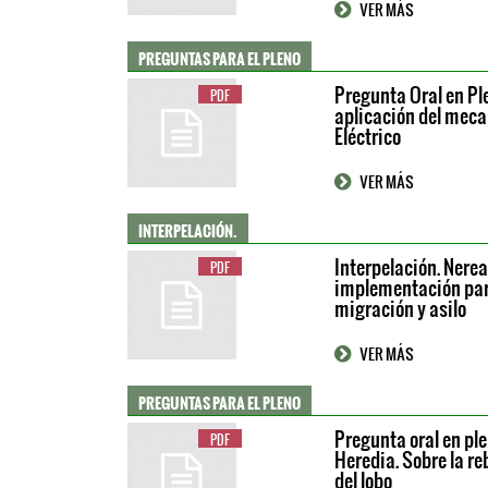
VER MÁS
PREGUNTAS PARA EL PLENO
Pregunta Oral en Ple
PDF
aplicación del meca
Eléctrico
VER MÁS
INTERPELACIÓN.
Interpelación. Nere
PDF
implementación para
migración y asilo
VER MÁS
PREGUNTAS PARA EL PLENO
Pregunta oral en ple
PDF
Heredia. Sobre la re
del lobo