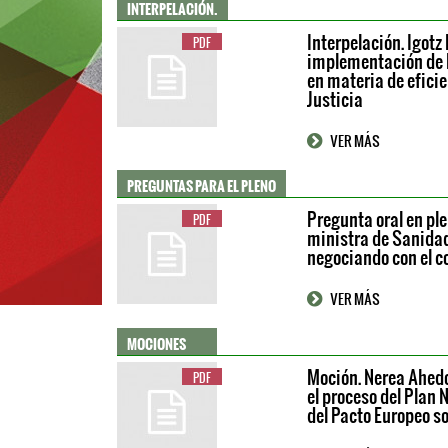
INTERPELACIÓN.
Interpelación. Igotz
PDF
implementación de 
en materia de eficie
Justicia
VER MÁS
PREGUNTAS PARA EL PLENO
Pregunta oral en ple
PDF
ministra de Sanidad
negociando con el c
VER MÁS
MOCIONES
Moción. Nerea Ahedo
PDF
el proceso del Plan
del Pacto Europeo so