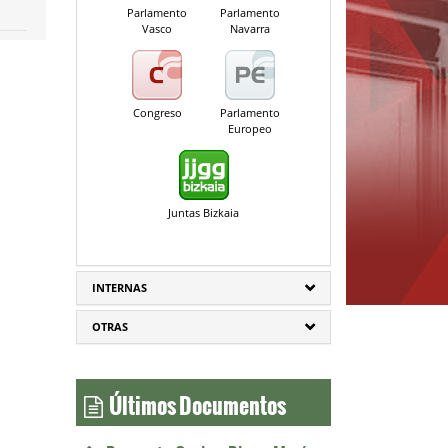
Parlamento
Parlamento
Vasco
Navarra
Congreso
Parlamento
Europeo
Juntas Bizkaia
INTERNAS
OTRAS
Últimos Documentos