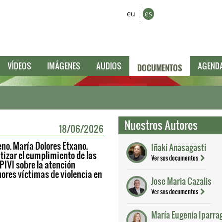
eu
es
DOCUMENTOS
VÍDEOS
IMÁGENES
AUDIOS
AGEND
Nuestros Autores
18/06/2026
eno. María Dolores Etxano.
Iñaki Anasagasti
izar el cumplimiento de las
Ver sus documentos
PIVI sobre la atención
ores víctimas de violencia en
Jose Maria Cazalis
Ver sus documentos
María Eugenia Iparrag