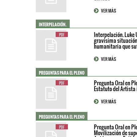
VER MÁS
INTERPELACIÓN.
Interpelación. Luke 
PDF
gravísima situación 
humanitaria que su
VER MÁS
PREGUNTAS PARA EL PLENO
Pregunta Oral en Ple
PDF
Estatuto del Artista
VER MÁS
PREGUNTAS PARA EL PLENO
Pregunta Oral en Pl
PDF
Movilización de su