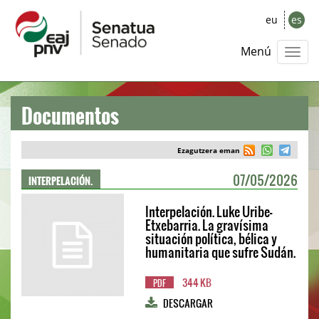
eu
es
Menú
Documentos
Ezagutzera eman
INTERPELACIÓN.
07/05/2026
Interpelación. Luke Uribe-
Etxebarria. La gravísima
situación política, bélica y
humanitaria que sufre Sudán.
344 KB
PDF
DESCARGAR