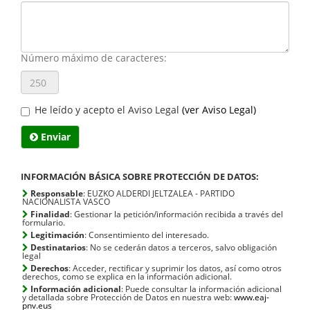
Núm
máx
de
cara
Número máximo de caracteres:
He leído y acepto el Aviso Legal
(ver Aviso Legal)
Enviar
INFORMACIÓN BÁSICA SOBRE PROTECCIÓN DE DATOS:
Responsable
: EUZKO ALDERDI JELTZALEA - PARTIDO
NACIONALISTA VASCO
Finalidad
: Gestionar la petición/información recibida a través del
formulario.
Legitimación
: Consentimiento del interesado.
Destinatarios
: No se cederán datos a terceros, salvo obligación
legal
Derechos
: Acceder, rectificar y suprimir los datos, así como otros
derechos, como se explica en la información adicional.
Información adicional
: Puede consultar la información adicional
y detallada sobre Protección de Datos en nuestra web:
www.eaj-
pnv.eus