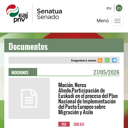
eu
es
Menú
Documentos
Ezagutzera eman
MOCIONES
27/05/2026
Moción. Nerea
Ahedo.Participación de
Euskadi en el proceso del Plan
Nacional de Implementación
del Pacto Europeo sobre
Migración y Asilo
388 KB
PDF