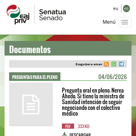
eu
es
Menú
Documentos
Ezagutzera eman
PREGUNTAS PARA EL PLENO
04/06/2026
Pregunta oral en pleno. Nerea
Ahedo. Si tiene la ministra de
Sanidad intención de seguir
negociando con el colectivo
médico
333 KB
PDF
DESCARGAR