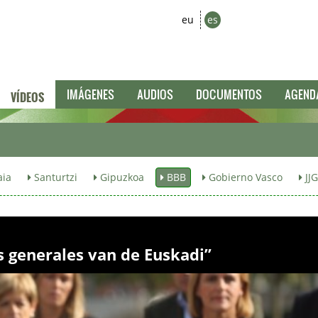
eu
es
VÍDEOS
IMÁGENES
AUDIOS
DOCUMENTOS
AGEND
aia
Santurtzi
Gipuzkoa
BBB
Gobierno Vasco
JJG
s generales van de Euskadi”