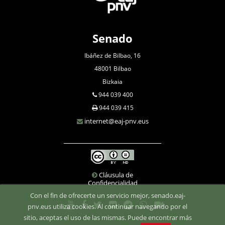
Senado
Ibáñez de Bilbao, 16
48001 Bilbao
Bizkaia
944 039 400
944 039 415
internet@eaj-pnv.eus
Cláusula de
Confidencialidad
Con el fin de ofrecerte un servicio mejor, senado.eaj-
pnv.eus utiliza cookies. Al continuar navegando por el
sitio, aceptas el uso de las mismas. Puede encontrar más