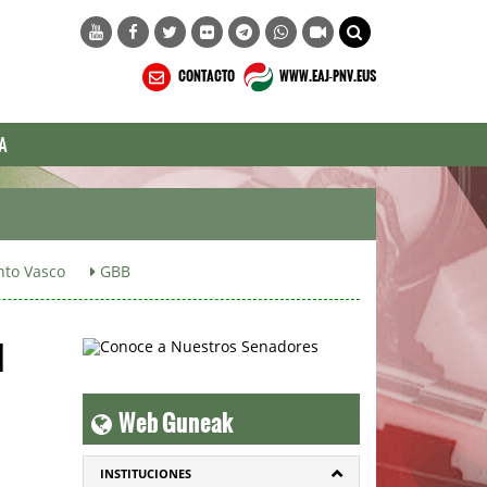
CONTACTO
WWW.EAJ-PNV.EUS
A
to Vasco
GBB
l
Web Guneak
INSTITUCIONES