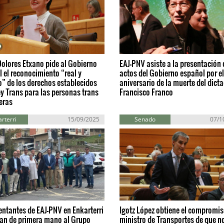
olores Etxano pide al Gobierno
EAJ-PNV asiste a la presentación 
 el reconocimiento “real y
actos del Gobierno español por e
o” de los derechos establecidos
aniversario de la muerte del dict
ey Trans para las personas trans
Francisco Franco
eras
rterri
15/09/2025
Senado
07/1
ntantes de EAJ-PNV en Enkarterri
Igotz López obtiene el compromis
dan de primera mano al Grupo
ministro de Transportes de que n