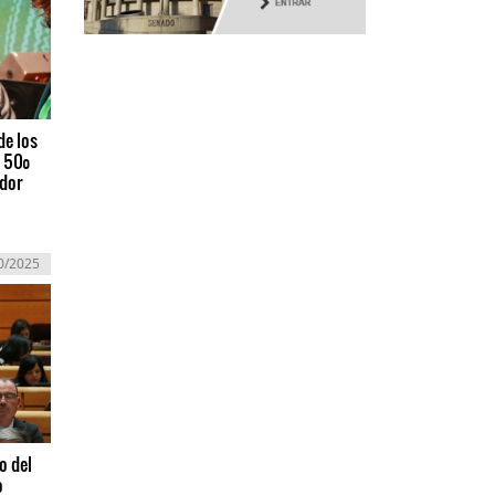
de los
l 50º
ador
0/2025
o del
o