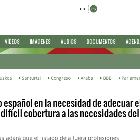
eu
es
VÍDEOS
IMÁGENES
AUDIOS
DOCUMENTOS
AGEND
uzkoa
Santurtzi
Congreso
Araba
BBB
Parlamen
o español en la necesidad de adecuar e
ifícil cobertura a las necesidades del
sladará que el listado deja fuera profesiones