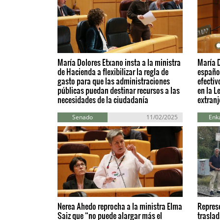
María Dolores Etxano insta a la ministra
María D
de Hacienda a flexibilizar la regla de
español
gasto para que las administraciones
efectiv
públicas puedan destinar recursos a las
en la L
necesidades de la ciudadanía
extranj
Senado
11/02/2025
Enka
Nerea Ahedo reprocha a la ministra Elma
Represe
Saiz que “no puede alargar más el
trasla