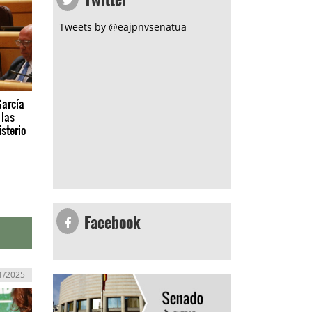
Tweets by @eajpnvsenatua
García
 las
sterio
Facebook
1/2025