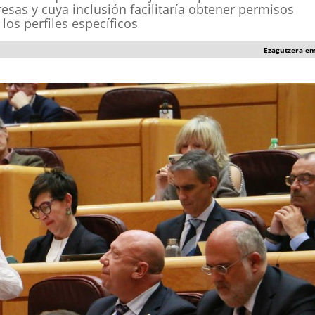
as y cuya inclusión facilitaría obtener permisos
los perfiles específicos
Ezagutzera e