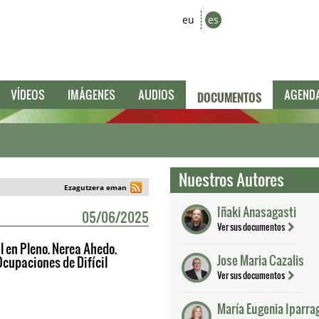
eu
es
DOCUMENTOS
VÍDEOS
IMÁGENES
AUDIOS
AGEND
Nuestros Autores
Ezagutzera eman
Iñaki Anasagasti
05/06/2025
Ver sus documentos
 en Pleno. Nerea Ahedo.
Jose Maria Cazalis
Ocupaciones de Difícil
Ver sus documentos
María Eugenia Iparrag