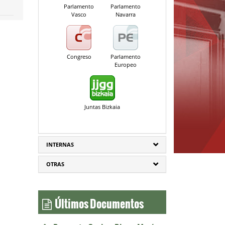
Parlamento
Parlamento
Vasco
Navarra
Congreso
Parlamento
Europeo
Juntas Bizkaia
INTERNAS
OTRAS
Últimos Documentos