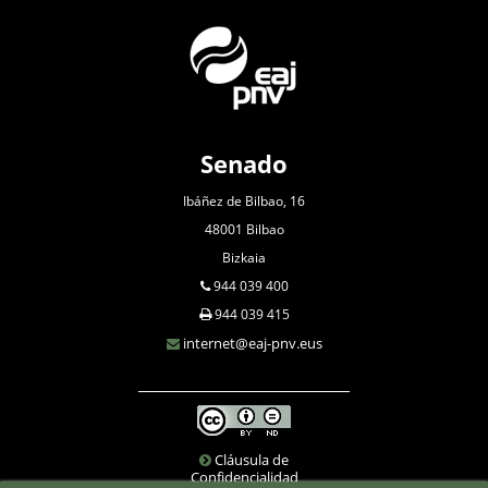
Senado
Ibáñez de Bilbao, 16
48001 Bilbao
Bizkaia
944 039 400
944 039 415
internet@eaj-pnv.eus
Cláusula de
Confidencialidad