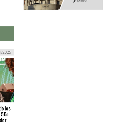
1/2025
de los
l 50º
ador