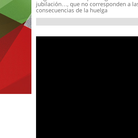
jubilación…, que no corresponden a l
consecuencias de la huelga