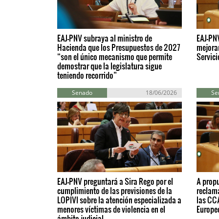
EAJ-PNV subraya al ministro de
EAJ-PN
Hacienda que los Presupuestos de 2027
mejorar
“son el único mecanismo que permite
Servici
demostrar que la legislatura sigue
teniendo recorrido”
Senado
18/06/2026
Se
EAJ-PNV preguntará a Sira Rego por el
A propu
cumplimiento de las previsiones de la
reclam
LOPIVI sobre la atención especializada a
las CC
menores víctimas de violencia en el
Europeo
ámbito judicial