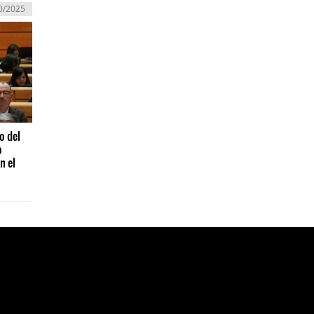
0/2025
o del
o
n el