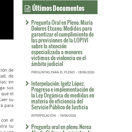
Últimos Documentos
Pregunta Oral en Pleno. María
Dolores Etxano. Medidas para
garantizar el cumplimiento de
las previsiones de la LOPIVI
sobre la atención
especializada a menores
víctimas de violencia en el
ámbito judicial
ción de
PREGUNTAS PARA EL PLENO - 18/06/2026
dad, de
ias; en
Interpelación. Igotz López.
aga sus
Progreso e implementación de
 que el
la Ley Orgánica de medidas en
caer su
materia de eficiencia del
rá para
Servicio Público de Justicia
INTERPELACIÓN. - 18/06/2026
 con el
Pregunta oral en pleno. Nerea
stra su
y a ver