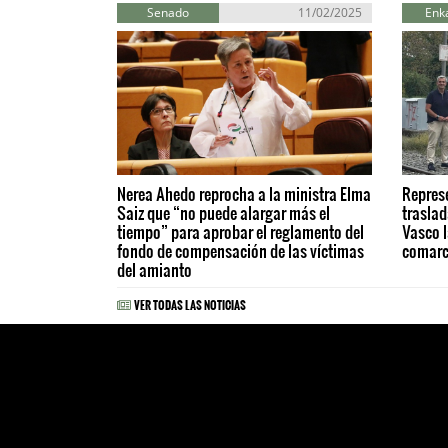
Senado
11/02/2025
Enka
Nerea Ahedo reprocha a la ministra Elma
Represe
Saiz que “no puede alargar más el
trasla
tiempo” para aprobar el reglamento del
Vasco l
fondo de compensación de las víctimas
comar
del amianto
VER TODAS LAS NOTICIAS