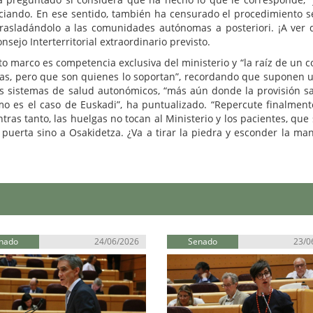
gociando. En ese sentido, también ha censurado el procedimiento s
trasladándolo a las comunidades autónomas a posteriori. ¡A ver 
sejo Interterritorial extraordinario previsto.
o marco es competencia exclusiva del ministerio y “la raíz de un co
s, pero que son quienes lo soportan”, recordando que suponen 
es sistemas de salud autonómicos, “más aún donde la provisión sa
mo es el caso de Euskadi”, ha puntualizado. “Repercute finalment
tras tanto, las huelgas no tocan al Ministerio y los pacientes, que 
puerta sino a Osakidetza. ¿Va a tirar la piedra y esconder la man
nado
24/06/2026
Senado
23/0