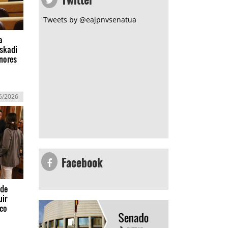
Tweets by @eajpnvsenatua
a
uskadi
nores
6/2026
Facebook
 de
uir
ico