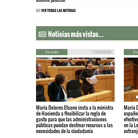
VER TODAS LAS NOTICIAS
Noticias más vistas...
Senado
11/03/2026
Se
María Dolores Etxano insta a la ministra
María D
de Hacienda a flexibilizar la regla de
español
gasto para que las administraciones
efectiv
públicas puedan destinar recursos a las
en la L
necesidades de la ciudadanía
extranj