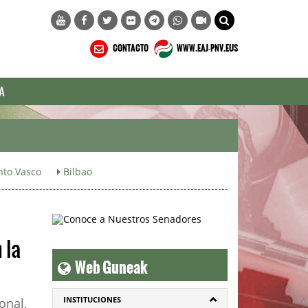
CONTACTO
WWW.EAJ-PNV.EUS
A
to Vasco
Bilbao
 la
Web Guneak
INSTITUCIONES
onal,