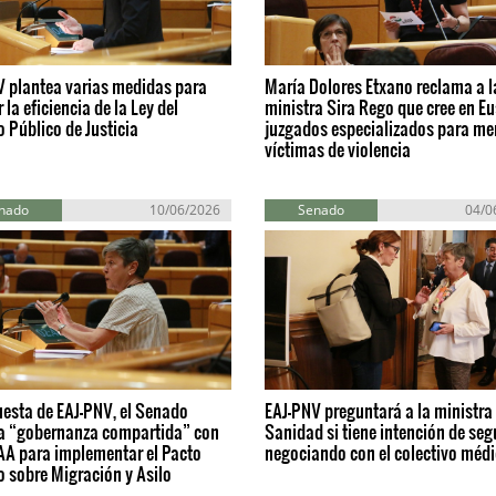
V plantea varias medidas para
María Dolores Etxano reclama a l
 la eficiencia de la Ley del
ministra Sira Rego que cree en E
o Público de Justicia
juzgados especializados para me
víctimas de violencia
nado
10/06/2026
Senado
04/0
esta de EAJ-PNV, el Senado
EAJ-PNV preguntará a la ministra
a “gobernanza compartida” con
Sanidad si tiene intención de seg
AA para implementar el Pacto
negociando con el colectivo méd
 sobre Migración y Asilo