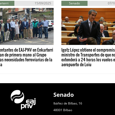
rterri
15/09/2025
Senado
07/1
ntantes de EAJ-PNV en Enkarterri
Igotz López obtiene el compromis
dan de primera mano al Grupo
ministro de Transportes de que n
as necesidades ferroviarias de la
extenderá a 24 horas los vuelos e
ca
aeropuerto de Loiu
Senado
Ibáñez de Bilbao, 16
48001 Bilbao