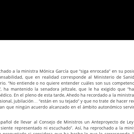
hado a la ministra Mónica García que “siga enrocada” en su posi
nsabilidad, que en realidad corresponde al Ministerio de Sani
ario. “No entiende o no quiere entender cuáles son sus competenc
, ha mantenido la senadora jeltzale, que le ha exigido que “h
médico. En el pleno de esta tarde, Ahedo ha recordado a la ministra
sional, jubilación… “están en su tejado” y que no trate de hacer re
uran que ningún acuerdo alcanzado en el ámbito autonómico servi
spañol de llevar al Consejo de Ministros un Anteproyecto de Ley
 siente representado ni escuchado”. Así, ha reprochado a la mini
ha preguntado si considera que ha hecho lo que le corresponde, “