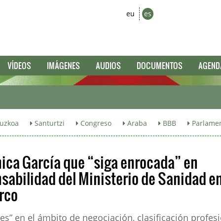
eu
es
VÍDEOS
IMÁGENES
AUDIOS
DOCUMENTOS
AGEND
uzkoa
Santurtzi
Congreso
Araba
BBB
Parlamen
ica García que “siga enrocada” en
nsabilidad del Ministerio de Sanidad en
rco
es” en el ámbito de negociación, clasificación profesi