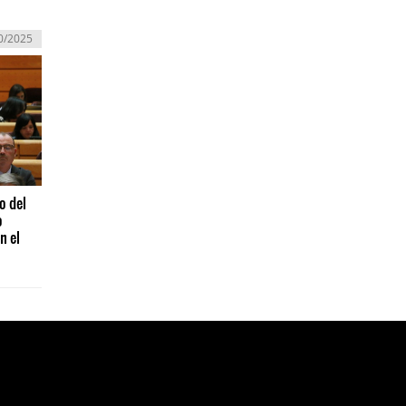
0/2025
o del
o
n el