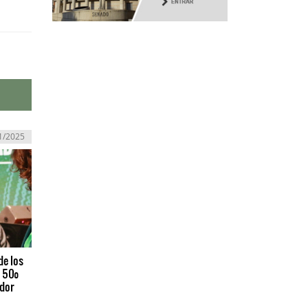
1/2025
de los
l 50º
ador