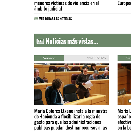
menores víctimas de violencia en el
Europeo
ámbito judicial
VER TODAS LAS NOTICIAS
Noticias más vistas...
Senado
11/03/2026
Se
María Dolores Etxano insta a la ministra
María D
de Hacienda a flexibilizar la regla de
español
gasto para que las administraciones
efectiv
públicas puedan destinar recursos a las
en la L