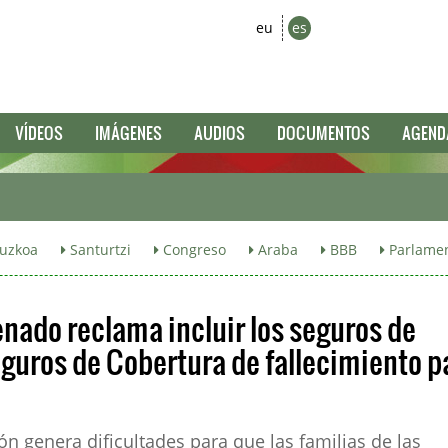
eu
es
VÍDEOS
IMÁGENES
AUDIOS
DOCUMENTOS
AGEND
uzkoa
Santurtzi
Congreso
Araba
BBB
Parlamen
Senado reclama incluir los seguros de
eguros de Cobertura de fallecimiento p
ón genera dificultades para que las familias de las