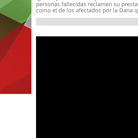
personas fallecidas reclamen su presta
como el de los afectados por la Dana 