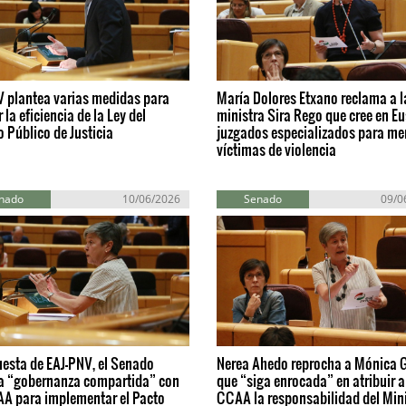
V plantea varias medidas para
María Dolores Etxano reclama a l
 la eficiencia de la Ley del
ministra Sira Rego que cree en E
o Público de Justicia
juzgados especializados para me
víctimas de violencia
nado
10/06/2026
Senado
09/0
esta de EAJ-PNV, el Senado
Nerea Ahedo reprocha a Mónica 
a “gobernanza compartida” con
que “siga enrocada” en atribuir a
AA para implementar el Pacto
CCAA la responsabilidad del Mini