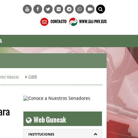
CONTACTO
WWW.EAJ-PNV.EUS
A
to Vasco
GBB
ara
Web Guneak
INSTITUCIONES