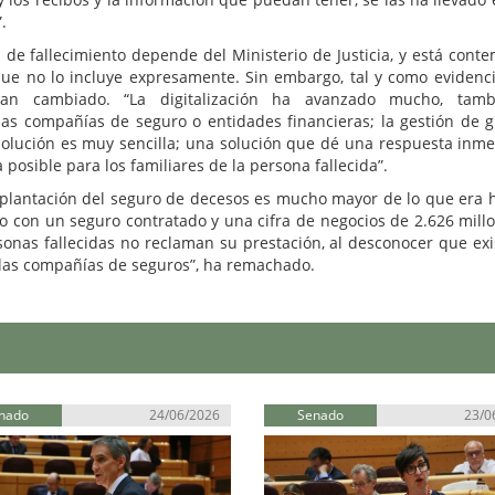
.
 de fallecimiento depende del Ministerio de Justicia, y está cont
 que no lo incluye expresamente. Sin embargo, tal y como evidenci
han cambiado. “La digitalización ha avanzado mucho, tamb
 las compañías de seguro o entidades financieras; la gestión de 
solución es muy sencilla; una solución que dé una respuesta inme
 posible para los familiares de la persona fallecida”.
 implantación del seguro de decesos es mucho mayor de lo que era 
do con un seguro contratado y una cifra de negocios de 2.626 mill
sonas fallecidas no reclaman su prestación, al desconocer que exi
 las compañías de seguros”, ha remachado.
nado
24/06/2026
Senado
23/0