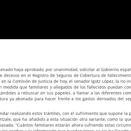
 Senado haya aprobado, por unanimidad, solicitar al Gobierno espa
de decesos en el Registro de Seguros de Cobertura de fallecimiento
n la Comisión de Justicia de hoy, el senador Igotz López, la no in
an medida que familiares y allegados de los fallecidos puedan con
igándoles a rebuscar en sus papeles, a llamar a las diferentes co
tura ya abonada para hacer frente a los gastos derivados del sep
ndar realizando estos trámites, con el sufrimiento que supone la 
tzale, que ha añadido a esta situación otra variante, como la qu
pasada. “Cuántos familiares estarán ahora sufriendo estas circuns
 los recibos y la información que puedan tener, se las ha llevado 