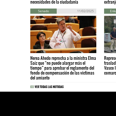
necesidades de la ciudadanía
extranj
Senado
11/02/2025
Enka
Nerea Ahedo reprocha a la ministra Elma
Represe
Saiz que “no puede alargar más el
trasla
tiempo” para aprobar el reglamento del
Vasco l
fondo de compensación de las víctimas
comar
del amianto
VER TODAS LAS NOTICIAS