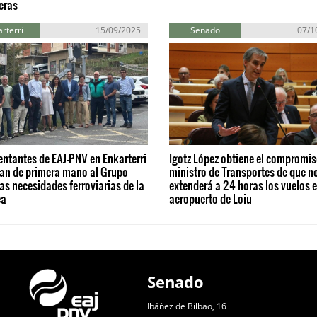
eras
rterri
15/09/2025
Senado
07/1
ntantes de EAJ-PNV en Enkarterri
Igotz López obtiene el compromis
dan de primera mano al Grupo
ministro de Transportes de que n
as necesidades ferroviarias de la
extenderá a 24 horas los vuelos e
ca
aeropuerto de Loiu
Senado
Ibáñez de Bilbao, 16