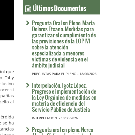
Últimos Documentos
Pregunta Oral en Pleno. María
Dolores Etxano. Medidas para
garantizar el cumplimiento de
las previsiones de la LOPIVI
sobre la atención
especializada a menores
víctimas de violencia en el
ámbito judicial
ñol que
PREGUNTAS PARA EL PLENO - 18/06/2026
. Tal y
clusión
Interpelación. Igotz López.
ocer si
Progreso e implementación de
mpañías
la Ley Orgánica de medidas en
elio al
materia de eficiencia del
Servicio Público de Justicia
pérdida
INTERPELACIÓN. - 18/06/2026
e se ha
Pregunta oral en pleno. Nerea
tancias
el agua