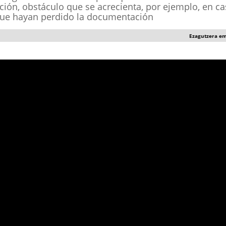
ción, obstáculo que se acrecienta, por ejemplo, en c
que hayan perdido la documentación
Ezagutzera e