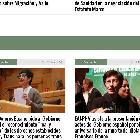
 sobre Migración y Asilo
de Sanidad en la negociación del
Estatuto Marco
nado
18/12/2024
Senado
08/0
olores Etxano pide al Gobierno
EAJ-PNV asiste a la presentación 
 el reconocimiento “real y
actos del Gobierno español por e
o” de los derechos establecidos
aniversario de la muerte del dict
ey Trans para las personas trans
Francisco Franco