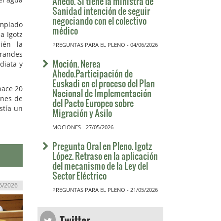
Ahedo. Si tiene la ministra de
Sanidad intención de seguir
negociando con el colectivo
emplado
médico
a Igotz
ién la
PREGUNTAS PARA EL PLENO - 04/06/2026
grandes
Moción. Nerea
diata y
Ahedo.Participación de
Euskadi en el proceso del Plan
hace 20
Nacional de Implementación
ones de
del Pacto Europeo sobre
stía un
Migración y Asilo
MOCIONES - 27/05/2026
Pregunta Oral en Pleno. Igotz
López. Retraso en la aplicación
del mecanismo de la Ley del
Sector Eléctrico
6/2026
PREGUNTAS PARA EL PLENO - 21/05/2026
Twitter