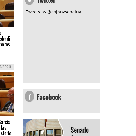
Tweets by @eajpnvsenatua
a
uskadi
nores
6/2026
Facebook
García
 las
sterio