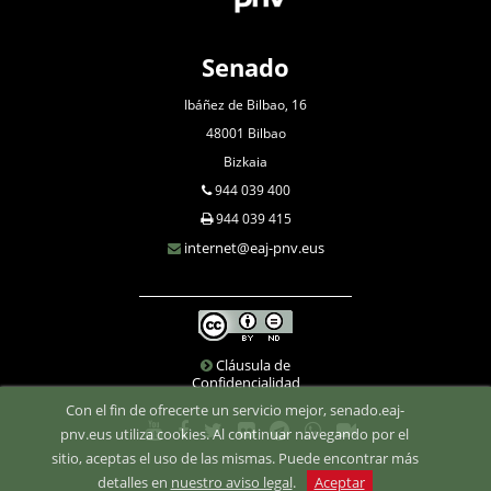
Senado
Ibáñez de Bilbao, 16
48001 Bilbao
Bizkaia
944 039 400
944 039 415
internet@eaj-pnv.eus
Cláusula de
Confidencialidad
Con el fin de ofrecerte un servicio mejor, senado.eaj-
pnv.eus utiliza cookies. Al continuar navegando por el
sitio, aceptas el uso de las mismas. Puede encontrar más
detalles en
nuestro aviso legal
.
Aceptar