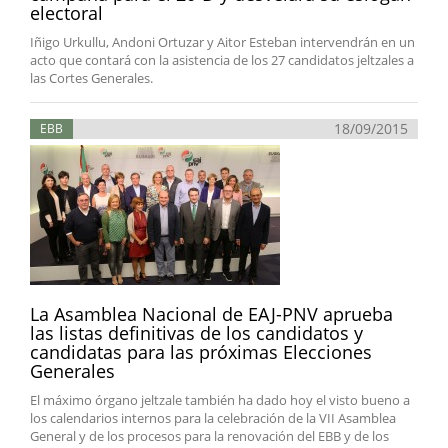
electoral
Iñigo Urkullu, Andoni Ortuzar y Aitor Esteban intervendrán en un
acto que contará con la asistencia de los 27 candidatos jeltzales a
las Cortes Generales.
18/09/2015
EBB
La Asamblea Nacional de EAJ-PNV aprueba
las listas definitivas de los candidatos y
candidatas para las próximas Elecciones
Generales
El máximo órgano jeltzale también ha dado hoy el visto bueno a
los calendarios internos para la celebración de la VII Asamblea
General y de los procesos para la renovación del EBB y de los