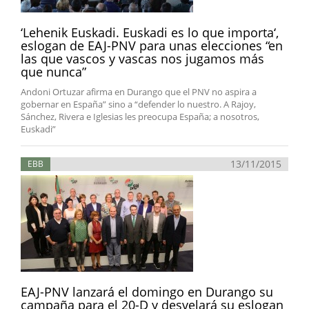
‘Lehenik Euskadi. Euskadi es lo que importa‘,
eslogan de EAJ-PNV para unas elecciones “en
las que vascos y vascas nos jugamos más
que nunca”
Andoni Ortuzar afirma en Durango que el PNV no aspira a
gobernar en España” sino a “defender lo nuestro. A Rajoy,
Sánchez, Rivera e Iglesias les preocupa España; a nosotros,
Euskadi”
13/11/2015
EBB
EAJ-PNV lanzará el domingo en Durango su
campaña para el 20-D y desvelará su eslogan