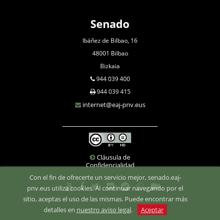
Senado
Ibáñez de Bilbao, 16
48001 Bilbao
Bizkaia
944 039 400
944 039 415
internet@eaj-pnv.eus
Cláusula de
Confidencialidad
Con el fin de ofrecerte un servicio mejor, senado.eaj-
pnv.eus utiliza cookies. Al continuar navegando por el
sitio, aceptas el uso de las mismas. Puede encontrar más
detalles en
nuestro aviso legal
.
Aceptar