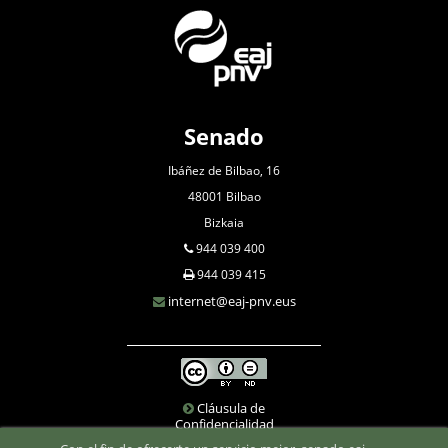
Senado
Ibáñez de Bilbao, 16
48001 Bilbao
Bizkaia
944 039 400
944 039 415
internet@eaj-pnv.eus
Cláusula de
Confidencialidad