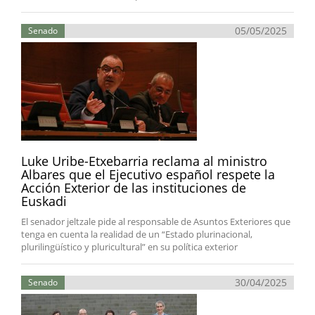
05/05/2025
Senado
Luke Uribe-Etxebarria reclama al ministro
Albares que el Ejecutivo español respete la
Acción Exterior de las instituciones de
Euskadi
El senador jeltzale pide al responsable de Asuntos Exteriores que
tenga en cuenta la realidad de un “Estado plurinacional,
plurilingüístico y pluricultural” en su política exterior
30/04/2025
Senado