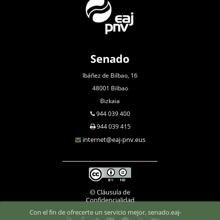
Senado
Ibáñez de Bilbao, 16
48001 Bilbao
Bizkaia
944 039 400
944 039 415
internet@eaj-pnv.eus
Cláusula de
Confidencialidad
Con el fin de ofrecerte un servicio mejor, senado.eaj-