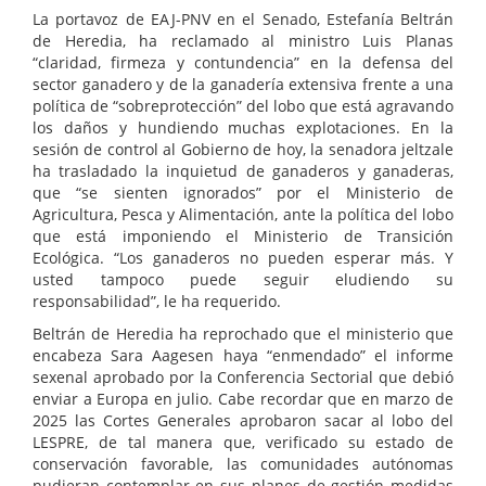
La portavoz de EAJ-PNV en el Senado, Estefanía Beltrán
de Heredia, ha reclamado al ministro Luis Planas
“claridad, firmeza y contundencia” en la defensa del
sector ganadero y de la ganadería extensiva frente a una
política de “sobreprotección” del lobo que está agravando
los daños y hundiendo muchas explotaciones. En la
sesión de control al Gobierno de hoy, la senadora jeltzale
ha trasladado la inquietud de ganaderos y ganaderas,
que “se sienten ignorados” por el Ministerio de
Agricultura, Pesca y Alimentación, ante la política del lobo
que está imponiendo el Ministerio de Transición
Ecológica. “Los ganaderos no pueden esperar más. Y
usted tampoco puede seguir eludiendo su
responsabilidad”, le ha requerido.
Beltrán de Heredia ha reprochado que el ministerio que
encabeza Sara Aagesen haya “enmendado” el informe
sexenal aprobado por la Conferencia Sectorial que debió
enviar a Europa en julio. Cabe recordar que en marzo de
2025 las Cortes Generales aprobaron sacar al lobo del
LESPRE, de tal manera que, verificado su estado de
conservación favorable, las comunidades autónomas
pudieran contemplar en sus planes de gestión medidas