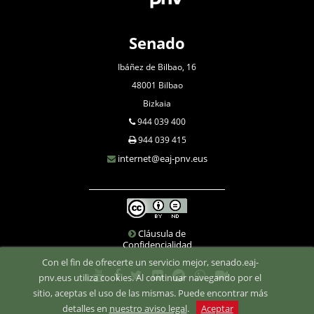
Senado
Ibáñez de Bilbao, 16
48001 Bilbao
Bizkaia
944 039 400
944 039 415
internet@eaj-pnv.eus
Cláusula de
Confidencialidad
Con el fin de ofrecerte un servicio mejor, senado.eaj-
pnv.eus utiliza cookies. Al continuar navegando por el
sitio, aceptas el uso de las mismas. Puede encontrar más
detalles en
nuestro aviso legal
.
Aceptar