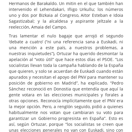
Hermanos de Barakaldo. Un mitin en el que también han
intervenido el Lehendakari, Iñigo Urkullu; los números
uno y dos por Bizkaia al Congreso, Aitor Esteban e Idoia
Sagastizabal; y la alcaldesa y aspirante jeltzale a la
reelección, Amaia del Campo.
Tras lamentar el nulo bagaje que arrojó el segundo
‘debate a cuatro’ (“ni una referencia sana a Euskadi, ni
una mención a este país, a nuestros problemas, a
nuestras inquietudes”), Ortuzar ha querido desmontar la
apelación al “voto útil” que hace estos días el PSOE. “Los
socialistas llevan toda la campaña hablando de la España
que quieren, y solo se acuerdan de Euskadi cuando están
apurados y necesitan el apoyo del PNV para mantener su
posición de gobierno en Madrid”, ha explicado. “Pedro
Sánchez reconoció en Donostia que entendía que aquí la
gente votara en las elecciones municipales y forales a
otras opciones. Reconocía implícitamente que el PNV era
la mejor opción. Pero, a renglón seguido, pidió a quienes
habitualmente nos votan que cambiaran su voto para
garantizar un Gobierno progresista en España”. Esto es
así, según Ortuzar, porque “los socialistas se creen que
unas elecciones generales no van con Euskadi, sino con