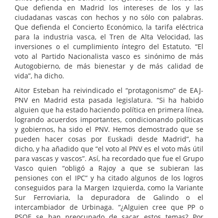
Que defienda en Madrid los intereses de los y las
ciudadanas vascas con hechos y no sólo con palabras.
Que defienda el Concierto Económico, la tarifa eléctrica
para la industria vasca, el Tren de Alta Velocidad, las
inversiones o el cumplimiento íntegro del Estatuto. “El
voto al Partido Nacionalista vasco es sinónimo de más
Autogobierno, de más bienestar y de más calidad de
vida”, ha dicho.
Aitor Esteban ha reivindicado el “protagonismo” de EAJ-
PNV en Madrid esta pasada legislatura. “Si ha habido
alguien que ha estado haciendo política en primera línea,
logrando acuerdos importantes, condicionando políticas
y gobiernos, ha sido el PNV. Hemos demostrado que se
pueden hacer cosas por Euskadi desde Madrid”, ha
dicho, y ha añadido que “el voto al PNV es el voto más útil
para vascas y vascos”. Así, ha recordado que fue el Grupo
Vasco quien “obligó a Rajoy a que se subieran las
pensiones con el IPC” y ha citado algunos de los logros
conseguidos para la Margen Izquierda, como la Variante
Sur Ferroviaria, la depuradora de Galindo o el
intercambiador de Urbinaga. “¿Alguien cree que PP o
PSOE se han preocupado de sacar estos temas? Por