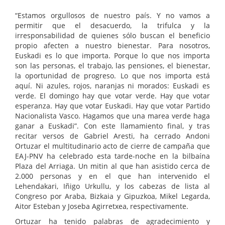
“Estamos orgullosos de nuestro país. Y no vamos a
permitir que el desacuerdo, la trifulca y la
irresponsabilidad de quienes sólo buscan el beneficio
propio afecten a nuestro bienestar. Para nosotros,
Euskadi es lo que importa. Porque lo que nos importa
son las personas, el trabajo, las pensiones, el bienestar,
la oportunidad de progreso. Lo que nos importa está
aquí. Ni azules, rojos, naranjas ni morados: Euskadi es
verde. El domingo hay que votar verde. Hay que votar
esperanza. Hay que votar Euskadi. Hay que votar Partido
Nacionalista Vasco. Hagamos que una marea verde haga
ganar a Euskadi”. Con este llamamiento final, y tras
recitar versos de Gabriel Aresti, ha cerrado Andoni
Ortuzar el multitudinario acto de cierre de campaña que
EAJ-PNV ha celebrado esta tarde-noche en la bilbaína
Plaza del Arriaga. Un mitin al que han asistido cerca de
2.000 personas y en el que han intervenido el
Lehendakari, Iñigo Urkullu, y los cabezas de lista al
Congreso por Araba, Bizkaia y Gipuzkoa, Mikel Legarda,
Aitor Esteban y Joseba Agirretxea, respectivamente.
Ortuzar ha tenido palabras de agradecimiento y