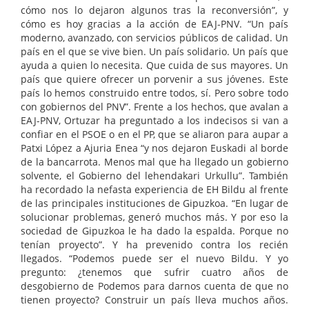
cómo nos lo dejaron algunos tras la reconversión”, y
cómo es hoy gracias a la acción de EAJ-PNV. “Un país
moderno, avanzado, con servicios públicos de calidad. Un
país en el que se vive bien. Un país solidario. Un país que
ayuda a quien lo necesita. Que cuida de sus mayores. Un
país que quiere ofrecer un porvenir a sus jóvenes. Este
país lo hemos construido entre todos, sí. Pero sobre todo
con gobiernos del PNV”. Frente a los hechos, que avalan a
EAJ-PNV, Ortuzar ha preguntado a los indecisos si van a
confiar en el PSOE o en el PP, que se aliaron para aupar a
Patxi López a Ajuria Enea “y nos dejaron Euskadi al borde
de la bancarrota. Menos mal que ha llegado un gobierno
solvente, el Gobierno del lehendakari Urkullu”. También
ha recordado la nefasta experiencia de EH Bildu al frente
de las principales instituciones de Gipuzkoa. “En lugar de
solucionar problemas, generó muchos más. Y por eso la
sociedad de Gipuzkoa le ha dado la espalda. Porque no
tenían proyecto”. Y ha prevenido contra los recién
llegados. “Podemos puede ser el nuevo Bildu. Y yo
pregunto: ¿tenemos que sufrir cuatro años de
desgobierno de Podemos para darnos cuenta de que no
tienen proyecto? Construir un país lleva muchos años.