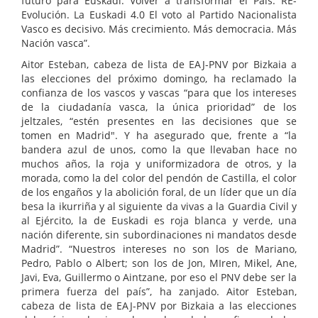
futuro para Euskadi. Volver a transformar el País. RE-
Evolución. La Euskadi 4.0 El voto al Partido Nacionalista
Vasco es decisivo. Más crecimiento. Más democracia. Más
Nación vasca”.
Aitor Esteban, cabeza de lista de EAJ-PNV por Bizkaia a
las elecciones del próximo domingo, ha reclamado la
confianza de los vascos y vascas “para que los intereses
de la ciudadanía vasca, la única prioridad” de los
jeltzales, “estén presentes en las decisiones que se
tomen en Madrid". Y ha asegurado que, frente a “la
bandera azul de unos, como la que llevaban hace no
muchos años, la roja y uniformizadora de otros, y la
morada, como la del color del pendón de Castilla, el color
de los engaños y la abolición foral, de un líder que un día
besa la ikurriña y al siguiente da vivas a la Guardia Civil y
al Ejército, la de Euskadi es roja blanca y verde, una
nación diferente, sin subordinaciones ni mandatos desde
Madrid”. “Nuestros intereses no son los de Mariano,
Pedro, Pablo o Albert; son los de Jon, MIren, Mikel, Ane,
Javi, Eva, Guillermo o Aintzane, por eso el PNV debe ser la
primera fuerza del país”, ha zanjado. Aitor Esteban,
cabeza de lista de EAJ-PNV por Bizkaia a las elecciones