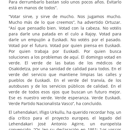
Para derrumbarlo bastan solo unos pocos años. Evitarlo
está en manos de todos”.
“Votar sirve, y sirve de mucho. Nos jugamos mucho.
Mucho más de lo que creemos”, ha advertido Ortuzar.
“Así que pensadlo bien. Votad con la cabeza. No votéis
para darle una patada en el culo a Rajoy. Votad para
darle un empujón a Euskadi. No votéis por el pasado.
Votad por el futuro. Votad por quien piensa en Euskadi.
Por quien trabaja por Euskadi. Por quien busca
soluciones a los problemas de aquí. El domingo votad en
verde. El verde de las batas de los médicos de
Osakidetza, por una sanidad de calidad para todos. En el
verde del servicio que mantiene limpias las calles y
pueblos de Euskadi. En el verde del tranvía, de los
autobuses y de los servicios públicos de calidad. En el
verde de todos esos ojos que buscan un futuro mejor.
Ese es nuestro verde. Verde esperanza. Verde Euskadi.
Verde Partido Nacionalista Vasco”, ha concluido.
El Lehendakari, Iñigo Urkullu, ha querido recordar hoy, un
día crítico para el proyecto europeo, el legado del
Lehendakari José Antonio Agirre, un europeísta
convencido. “Os leo su declaración en 1951: ‘Los vascos