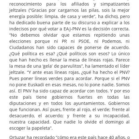
reconocimiento para los afiliados y simpatizantes
jeltzales (“Gracias por cargarnos las pilas, sois la mejor
energía posible: limpia, de casa y verde”, ha dicho), pero
ha dedicado buena parte de su discurso a explicar a los
indecisos por qué votar a EAJ-PNV es la decisión correcta.
“No debemos olvidar que estamos repitiendo unas
elecciones porque ni PP, ni PSOE, ni Podemos, ni
Ciudadanos han sido capaces de ponerse de acuerdo.
¿Qué política es esa? ¿Qué políticos son esos? Lo único
que han hecho es llenar la mesa de líneas rojas. Parece
la mesa de una ‘gela’ de parvulitos”, ha lamentado el líder
jeltzale. “Y ante esas líneas rojas, ¿qué ha hecho el PNV?
Pues poner líneas verdes para acordar. Porque si el PNV
no pone Euskadi en esas mesas, no lo pone nadie. Somos
así. El PNV ha sido capaz de acordar con todos. Y por eso
este país tiene gobiernos fuertes en todas las
diputaciones y en todos los ayuntamientos. Gobiernos
que funcionan. Así pues, frente al rojo, el verde; frente al
desacuerdo, el acuerdo; y frente a su incapacidad,
nuestra capacidad. Que nadie lo olvide el domingo al
escoger la papeleta”.
Ortuzar ha recordado “cómo era este país hace 40 años, o