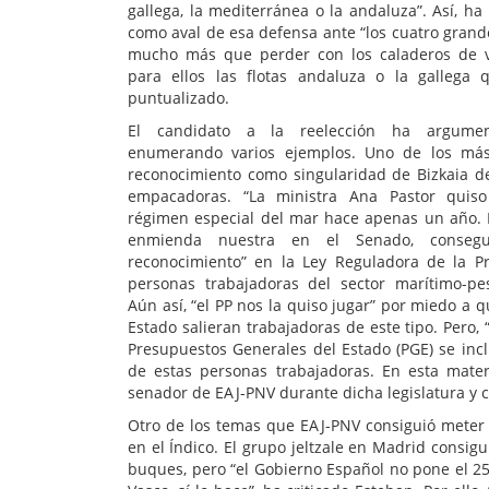
gallega, la mediterránea o la andaluza”. Así, h
como aval de esa defensa ante “los cuatro grand
mucho más que perder con los caladeros de 
para ellos las flotas andaluza o la gallega 
puntualizado.
El candidato a la reelección ha argume
enumerando varios ejemplos. Uno de los más
reconocimiento como singularidad de Bizkaia de 
empacadoras. “La ministra Ana Pastor quiso
régimen especial del mar hace apenas un año. 
enmienda nuestra en el Senado, consegu
reconocimiento” en la Ley Reguladora de la Pr
personas trabajadoras del sector marítimo-pe
Aún así, “el PP nos la quiso jugar” por miedo a q
Estado salieran trabajadoras de este tipo. Pero,
Presupuestos Generales del Estado (PGE) se incl
de estas personas trabajadoras. En esta mater
senador de EAJ-PNV durante dicha legislatura y ca
Otro de los temas que EAJ-PNV consiguió meter 
en el Índico. El grupo jeltzale en Madrid consig
buques, pero “el Gobierno Español no pone el 2