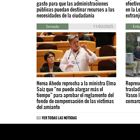
gasto para que las administraciones
efectiv
públicas puedan destinar recursos a las
en la L
necesidades de la ciudadanía
extranj
Senado
11/02/2025
Enka
Nerea Ahedo reprocha a la ministra Elma
Represe
Saiz que “no puede alargar más el
trasla
tiempo” para aprobar el reglamento del
Vasco l
fondo de compensación de las víctimas
comar
del amianto
VER TODAS LAS NOTICIAS