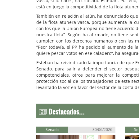
Vasco, sí lo hace”, ha criticado Esteban. Por el
está en juego la competitividad de la flota atune
También en relación al atún, ha denunciado que 
de la flota atunera vasca, porque aumenta la c
con los que la Unión Europea no tiene acuerdo de
nuestra flota”. Según ha afirmado, no tiene se
cumplen con los derechos humanos o con las me
“Peor todavía, el PP ha pedido el aumento de la
quiere pescar votos en ese caladero”, ha asegura
Esteban ha reivindicado la importancia de que E
Senado, para salir a defender el sector pesqu
competenciales, otros para mejorar la compet
protección social de los trabajadores de este sec
levantado la voz en favor del sector de la costa d
Destacados...
Senado
30/06/2026
Se