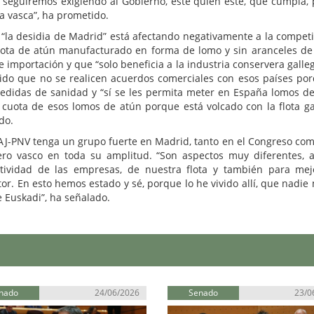
lo, “seguiremos exigiendo al Gobierno, esté quien esté, que cumpla,
ra vasca”, ha prometido.
“la desidia de Madrid” está afectando negativamente a la competi
uota de atún manufacturado en forma de lomo y sin aranceles de
 importación y que “solo beneficia a la industria conservera galleg
ntido que no se realicen acuerdos comerciales con esos países po
didas de sanidad y “sí se les permita meter en España lomos de
 cuota de esos lomos de atún porque está volcado con la flota ga
do.
AJ-PNV tenga un grupo fuerte en Madrid, tanto en el Congreso com
ero vasco en toda su amplitud. “Son aspectos muy diferentes, 
itividad de las empresas, de nuestra flota y también para mej
tor. En esto hemos estado y sé, porque lo he vivido allí, que nadie
e Euskadi”, ha señalado.
nado
24/06/2026
Senado
23/0