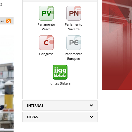
o
man
Parlamento
Parlamento
Vasco
Navarra
Congreso
Parlamento
Europeo
Juntas Bizkaia
INTERNAS
OTRAS