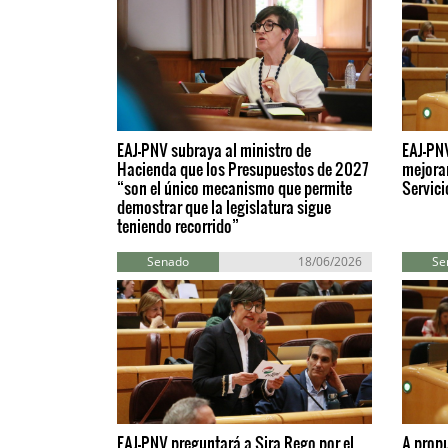
EAJ-PNV subraya al ministro de
EAJ-PN
Hacienda que los Presupuestos de 2027
mejorar
“son el único mecanismo que permite
Servici
demostrar que la legislatura sigue
teniendo recorrido”
Senado
18/06/2026
Se
EAJ-PNV preguntará a Sira Rego por el
A propu