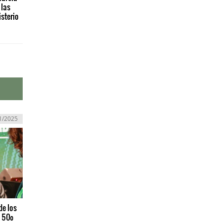
 las
sterio
1/2025
de los
l 50º