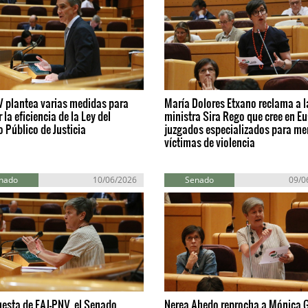
V plantea varias medidas para
María Dolores Etxano reclama a l
 la eficiencia de la Ley del
ministra Sira Rego que cree en E
o Público de Justicia
juzgados especializados para me
víctimas de violencia
nado
10/06/2026
Senado
09/0
esta de EAJ-PNV, el Senado
Nerea Ahedo reprocha a Mónica 