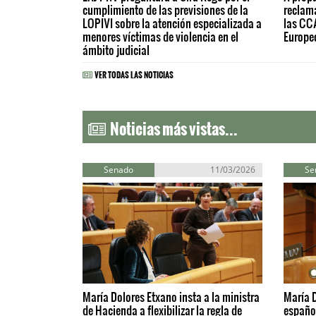
cumplimiento de las previsiones de la
reclam
LOPIVI sobre la atención especializada a
las CC
menores víctimas de violencia en el
Europeo
ámbito judicial
VER TODAS LAS NOTICIAS
Noticias más vistas...
Senado
11/03/2026
Se
María Dolores Etxano insta a la ministra
María D
de Hacienda a flexibilizar la regla de
español