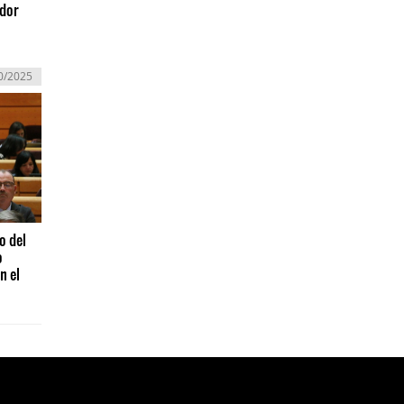
ador
0/2025
o del
o
n el