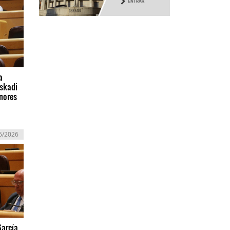
a
uskadi
nores
6/2026
García