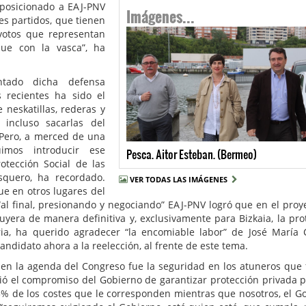
Imágenes...
a posicionado a EAJ-PNV
es partidos, que tienen
votos que representan
que con la vasca”, ha
ntado dicha defensa
 recientes ha sido el
neskatillas, rederas y
 incluso sacarlas del
Pero, a merced de una
imos introducir ese
Pesca. Aitor Esteban. (Bermeo)
otección Social de las
squero, ha recordado.
VER TODAS LAS IMÁGENES
ue en otros lugares del
 “al final, presionando y negociando” EAJ-PNV logró que en el proy
uyera de manera definitiva y, exclusivamente para Bizkaia, la pro
ia, ha querido agradecer “la encomiable labor” de José María C
ndidato ahora a la reelección, al frente de este tema.
en la agenda del Congreso fue la seguridad en los atuneros que
uió el compromiso del Gobierno de garantizar protección privada p
5% de los costes que le corresponden mientras que nosotros, el G