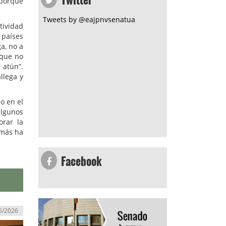
 porque
Tweets by @eajpnvsenatua
tividad
 países
a, no a
rque no
 atún”.
llega y
o en el
algunos
orar la
 más ha
Facebook
6/2026