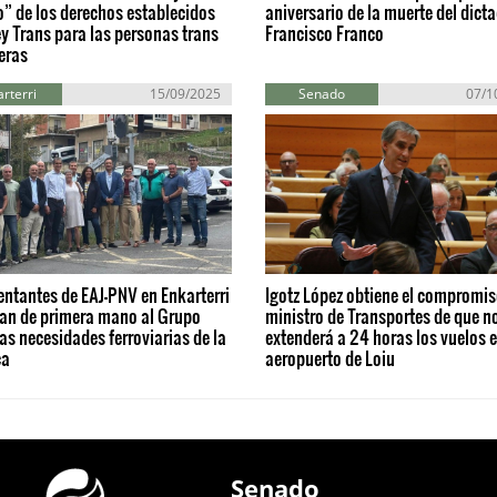
o” de los derechos establecidos
aniversario de la muerte del dict
ey Trans para las personas trans
Francisco Franco
eras
rterri
15/09/2025
Senado
07/1
ntantes de EAJ-PNV en Enkarterri
Igotz López obtiene el compromis
dan de primera mano al Grupo
ministro de Transportes de que n
as necesidades ferroviarias de la
extenderá a 24 horas los vuelos e
ca
aeropuerto de Loiu
Senado