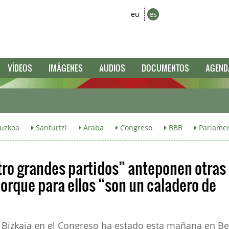
eu
es
VÍDEOS
IMÁGENES
AUDIOS
DOCUMENTOS
AGEND
uzkoa
Santurtzi
Araba
Congreso
BBB
Parlamen
atro grandes partidos” anteponen otras
porque para ellos “son un caladero de
por Bizkaia en el Congreso ha estado esta mañana en 