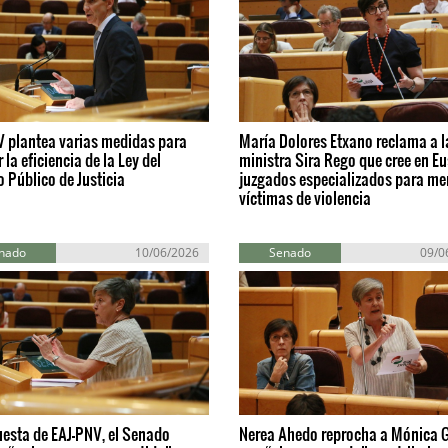
V plantea varias medidas para
María Dolores Etxano reclama a l
 la eficiencia de la Ley del
ministra Sira Rego que cree en E
o Público de Justicia
juzgados especializados para me
víctimas de violencia
nado
10/06/2026
Senado
09/0
esta de EAJ-PNV, el Senado
Nerea Ahedo reprocha a Mónica 