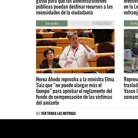
gasto para que las administraciones
efectiv
públicas puedan destinar recursos a las
en la L
necesidades de la ciudadanía
extranj
Senado
11/02/2025
Enka
Nerea Ahedo reprocha a la ministra Elma
Represe
Saiz que “no puede alargar más el
trasla
tiempo” para aprobar el reglamento del
Vasco l
fondo de compensación de las víctimas
comar
del amianto
VER TODAS LAS NOTICIAS