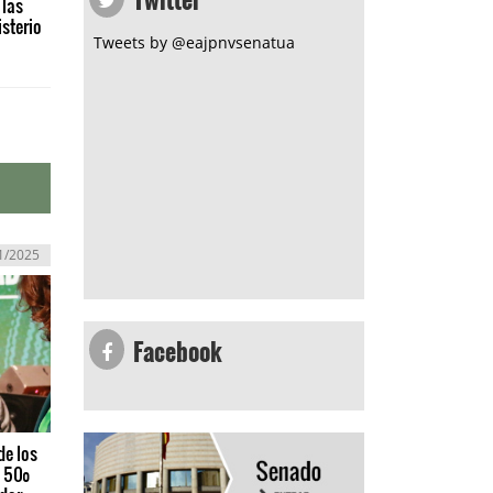
 las
sterio
Tweets by @eajpnvsenatua
1/2025
Facebook
de los
l 50º