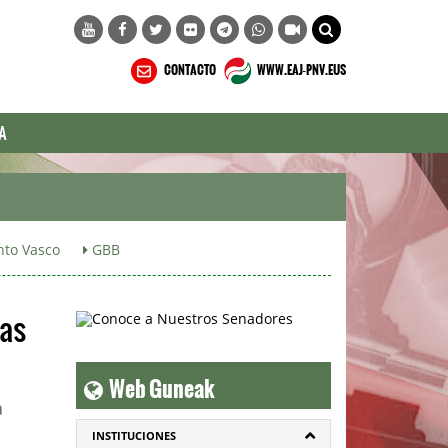
CONTACTO
WWW.EAJ-PNV.EUS
A
to Vasco
GBB
ías
Web Guneak
a
INSTITUCIONES