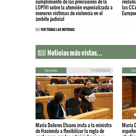
cumplimiento de las previsiones de la
reclam
LOPIVI sobre la atención especializada a
las CC
menores víctimas de violencia en el
Europeo
ámbito judicial
VER TODAS LAS NOTICIAS
Noticias más vistas...
Senado
11/03/2026
Se
María Dolores Etxano insta a la ministra
María D
de Hacienda a flexibilizar la regla de
español