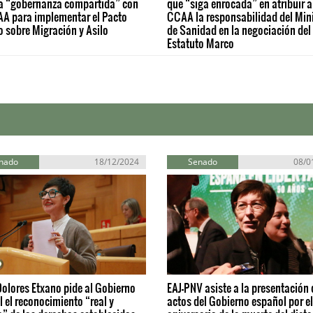
a “gobernanza compartida” con
que “siga enrocada” en atribuir a
AA para implementar el Pacto
CCAA la responsabilidad del Mini
 sobre Migración y Asilo
de Sanidad en la negociación del
Estatuto Marco
nado
18/12/2024
Senado
08/0
olores Etxano pide al Gobierno
EAJ-PNV asiste a la presentación 
 el reconocimiento “real y
actos del Gobierno español por e