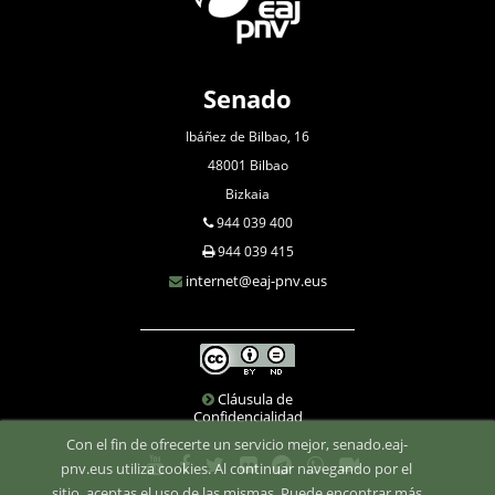
Senado
Ibáñez de Bilbao, 16
48001 Bilbao
Bizkaia
944 039 400
944 039 415
internet@eaj-pnv.eus
Cláusula de
Confidencialidad
Con el fin de ofrecerte un servicio mejor, senado.eaj-
pnv.eus utiliza cookies. Al continuar navegando por el
sitio, aceptas el uso de las mismas. Puede encontrar más