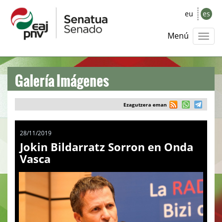
eu
es
Menú
Galería Imágenes
Ezagutzera eman
28/11/2019
Jokin Bildarratz Sorron en Onda
Vasca