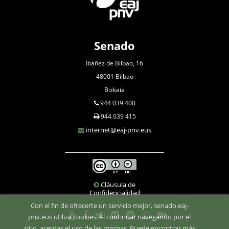
Senado
Ibáñez de Bilbao, 16
48001 Bilbao
Bizkaia
944 039 400
944 039 415
internet@eaj-pnv.eus
Cláusula de
Confidencialidad
Con el fin de ofrecerte un servicio mejor, senado.eaj-
pnv.eus utiliza cookies. Al continuar navegando por el
sitio, aceptas el uso de las mismas. Puede encontrar más