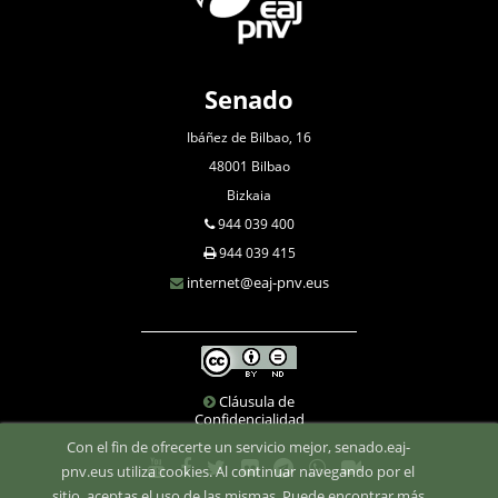
Senado
Ibáñez de Bilbao, 16
48001 Bilbao
Bizkaia
944 039 400
944 039 415
internet@eaj-pnv.eus
Cláusula de
Confidencialidad
Con el fin de ofrecerte un servicio mejor, senado.eaj-
pnv.eus utiliza cookies. Al continuar navegando por el
sitio, aceptas el uso de las mismas. Puede encontrar más