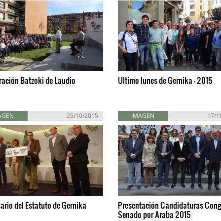
ración Batzoki de Laudio
Ultimo lunes de Gernika - 2015
AGEN
25/10/2015
IMAGEN
17/1
ario del Estatuto de Gernika
Presentación Candidaturas Cong
Senado por Araba 2015