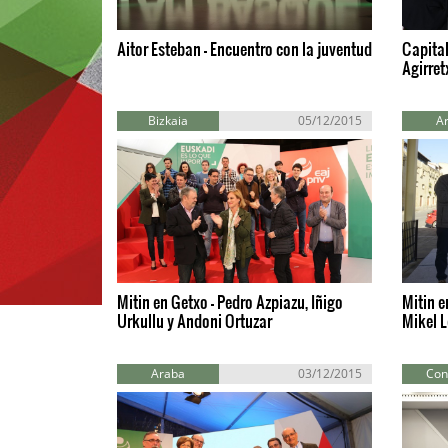
Aitor Esteban - Encuentro con la juventud
Capital
Agirret
Bizkaia
05/12/2015
A
Mitin en Getxo - Pedro Azpiazu, Iñigo
Mitin e
Urkullu y Andoni Ortuzar
Mikel L
Araba
03/12/2015
Con