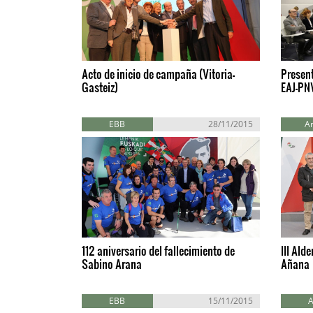
Acto de inicio de campaña (Vitoria-
Present
Gasteiz)
EAJ-PNV
EBB
28/11/2015
A
112 aniversario del fallecimiento de
III Ald
Sabino Arana
Añana
EBB
15/11/2015