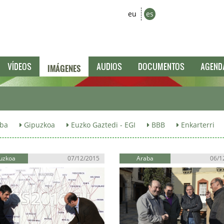
eu
es
IMÁGENES
VÍDEOS
AUDIOS
DOCUMENTOS
AGEND
ba
Gipuzkoa
Euzko Gaztedi - EGI
BBB
Enkarterri
uzkoa
07/12/2015
Araba
06/1