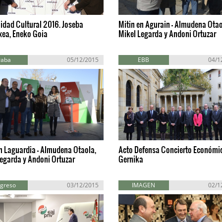
idad Cultural 2016. Joseba
Mitin en Agurain - Almudena Otao
xea, Eneko Goia
Mikel Legarda y Andoni Ortuzar
raba
05/12/2015
EBB
04/1
n Laguardia - Almudena Otaola,
Acto Defensa Concierto Económi
egarda y Andoni Ortuzar
Gernika
greso
03/12/2015
IMAGEN
02/1