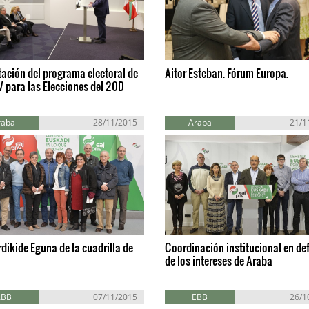
ación del programa electoral de
Aitor Esteban. Fórum Europa.
 para las Elecciones del 20D
raba
28/11/2015
Araba
21/1
erdikide Eguna de la cuadrilla de
Coordinación institucional en de
de los intereses de Araba
ABB
07/11/2015
EBB
26/1