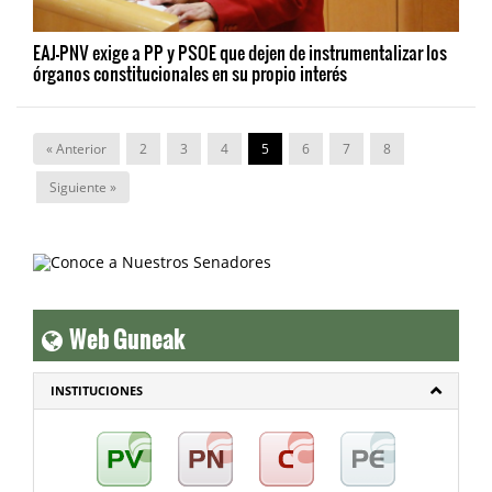
EAJ-PNV exige a PP y PSOE que dejen de instrumentalizar los
órganos constitucionales en su propio interés
« Anterior
2
3
4
5
6
7
8
Siguiente »
Web Guneak
INSTITUCIONES