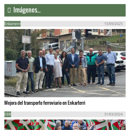
Imágenes...
Enkarterri
15/09/2025
Mejora del transporte ferroviario en Enkarterri
EBB
31/03/2024